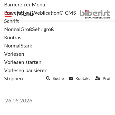
Barrierefrei-Menü
Powered by Weblication® CMS
Schrift
Normal
Groß
Sehr groß
Kontrast
Normal
Stark
Beschlüsse der
Vorlesen
Gemeinderatssitzung
Vorlesen starten
Vorlesen pausieren
vom 18.05.2026
Stoppen
Suche
Kontakt
Profil
26.05.2026