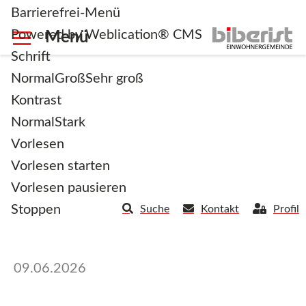
Barrierefrei-Menü
Powered by Weblication® CMS
Schrift
Normal
Groß
Sehr groß
Kontrast
Normal
Stark
Aufforderung zum
Vorlesen
Zurückschneiden der
Vorlesen starten
Vorlesen pausieren
Bäume
Stoppen
Suche
Kontakt
Profil
09.06.2026