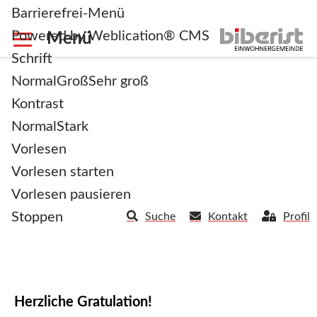
Barrierefrei-Menü
Powered by Weblication® CMS
Schrift
Normal
Groß
Sehr groß
Kontrast
Normal
Stark
Herzliche Gratulation!
Vorlesen
Vorlesen starten
Vorlesen pausieren
Stoppen
Suche
Kontakt
Profil
25.06.2026
Herzliche Gratulation!