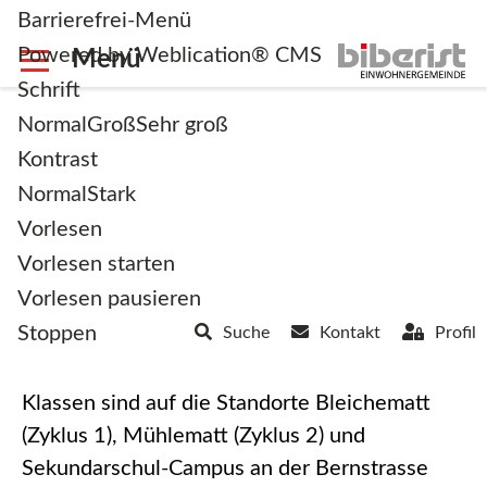
Barrierefrei-Menü
Powered by Weblication® CMS
Schrift
Normal
Groß
Sehr groß
Kontrast
Normal
Stark
Bildung und Betreuung
Vorlesen
Vorlesen starten
Vorlesen pausieren
Stoppen
Suche
Kontakt
Profil
In Biberist besuchen über 1000 Kinder und
Jugendliche die Schulen. Die insgesamt 55
Klassen sind auf die Standorte Bleichematt
(Zyklus 1), Mühlematt (Zyklus 2) und
Sekundarschul-Campus an der Bernstrasse