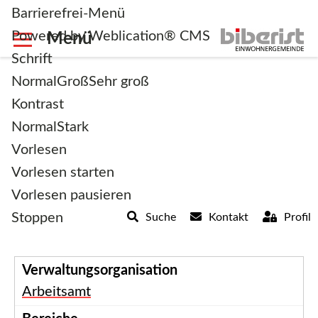
Barrierefrei-Menü
Powered by Weblication® CMS
Schrift
Normal
Groß
Sehr groß
Kontrast
Normal
Stark
Abteilungen
Vorlesen
Vorlesen starten
Vorlesen pausieren
Stoppen
Suche
Kontakt
Profil
Textfilter:
Arbeitsamt