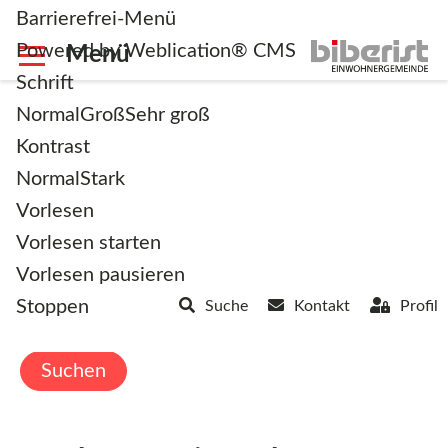
Barrierefrei-Menü
Powered by Weblication® CMS
Schrift
Normal
Groß
Sehr groß
Kontrast
Normal
Stark
Wonach suchen Sie?
Vorlesen
Vorlesen starten
Vorlesen pausieren
Stoppen
Suche
Kontakt
Profil
Suchen