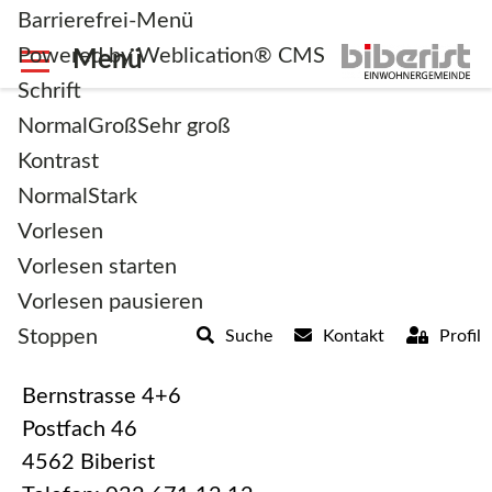
Barrierefrei-Menü
Powered by Weblication® CMS
Schrift
Normal
Groß
Sehr groß
Kontrast
Normal
Stark
Einwohner­gemeinde
Vorlesen
Vorlesen starten
Vorlesen pausieren
Stoppen
Suche
Kontakt
Profil
Einwohnergemeinde Biberist
Bernstrasse 4+6
Postfach 46
4562 Biberist