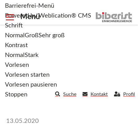
Barrierefrei-Menü
Powered by Weblication® CMS
Schrift
Normal
Groß
Sehr groß
Kontrast
Normal
Stark
Information aus der
Vorlesen
Gemeinderatssitzung
Vorlesen starten
Vorlesen pausieren
vom 11.05.2020
Stoppen
Suche
Kontakt
Profil
13.05.2020