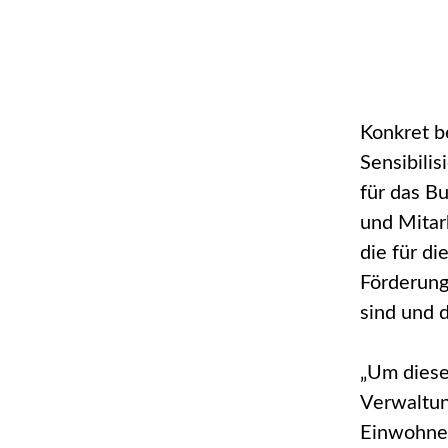
Konkret b
Sensibilis
für das B
und Mitar
die für d
Förderung
sind und d
„Um diese
Verwaltun
Einwohner