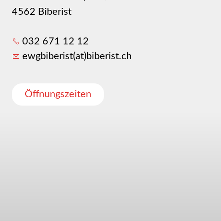
4562 Biberist
032 671 12 12
ewgbiberist(at)biberist.ch
Öffnungszeiten