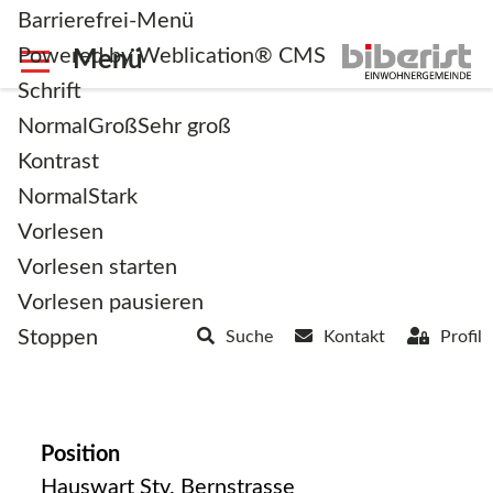
Barrierefrei-Menü
Powered by Weblication® CMS
Schrift
Normal
Groß
Sehr groß
Kontrast
Normal
Stark
zurück zur Übersicht
Vorlesen
Vorlesen starten
Schenker Denis
Vorlesen pausieren
Stoppen
Suche
Kontakt
Profil
Position
Hauswart Stv. Bernstrasse