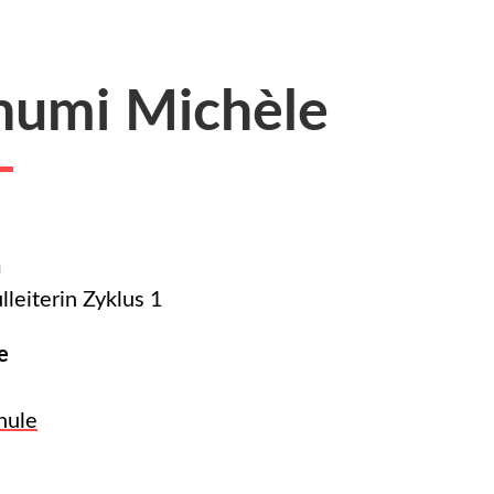
humi Michèle
n
leiterin Zyklus 1
e
hule