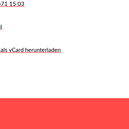
671 15 03
l
 als vCard herunterladen