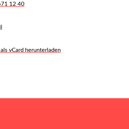
671 12 40
l
 als vCard herunterladen