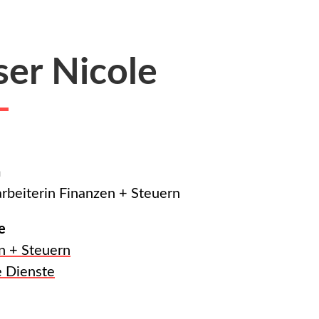
er Nicole
n
rbeiterin Finanzen + Steuern
e
n + Steuern
e Dienste