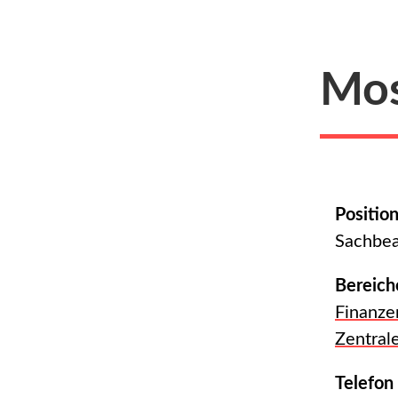
Mos
Positio
Sachbea
Bereich
Finanze
Zentral
Telefon