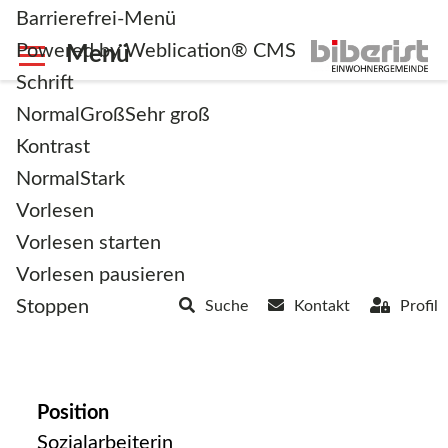
Barrierefrei-Menü
Powered by Weblication® CMS
Schrift
Normal
Groß
Sehr groß
Kontrast
Normal
Stark
zurück zur Übersicht
Vorlesen
Vorlesen starten
Wenger Fabienne
Vorlesen pausieren
Stoppen
Suche
Kontakt
Profil
Position
Sozialarbeiterin