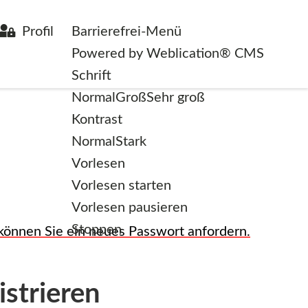
Profil
Barrierefrei-Menü
Powered by Weblication® CMS
Schrift
Normal
Groß
Sehr groß
Kontrast
Normal
Stark
Vorlesen
swort zurücksetzen
Vorlesen starten
Vorlesen pausieren
Stoppen
können Sie ein neues Passwort anfordern.
istrieren