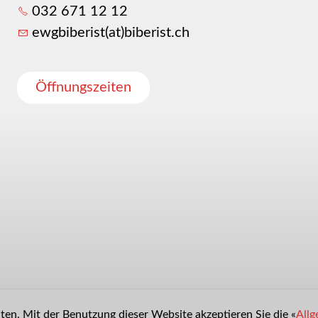
032 671 12 12
ewgbiberist(at)biberist.ch
Öffnungszeiten
en. Mit der Benutzung dieser Website akzeptieren Sie die «
Allg