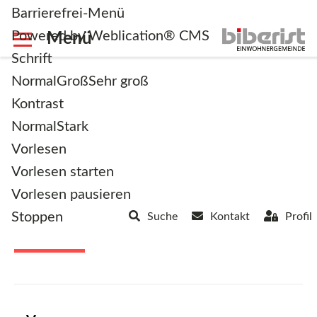
Barrierefrei-Menü
Powered by Weblication® CMS
Schrift
Normal
Groß
Sehr groß
Kontrast
Normal
Stark
<< Zurück zur Übersicht
Vorlesen
Vorlesen starten
Vorlesen pausieren
Details Ines Stahel
Stoppen
Suche
Kontakt
Profil