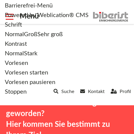
Barrierefrei-Menü
Powered by Weblication® CMS
Schrift
Normal
Groß
Sehr groß
Kontrast
Normal
Stark
<< Zurück zur Übersicht
Vorlesen
Vorlesen starten
Vorlesen pausieren
Stoppen
Suche
Kontakt
Profil
Sind Sie noch nicht fündig
geworden?
Hier kommen Sie bestimmt zu