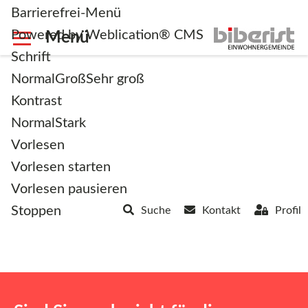
Barrierefrei-Menü
Powered by Weblication® CMS
Schrift
Normal
Groß
Sehr groß
Kontrast
Normal
Stark
Reservation erfasst
Vorlesen
Vorlesen starten
Vorlesen pausieren
Stoppen
Suche
Kontakt
Profil
Die gewünschte Reservation wurde
erfolgreich erfasst.