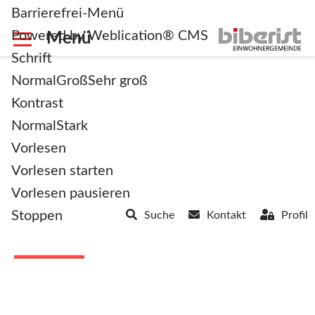
Barrierefrei-Menü
Powered by Weblication® CMS
Schrift
Normal
Groß
Sehr groß
Kontrast
Normal
Stark
zurück zur Übersicht
Vorlesen
Vorlesen starten
Spielgruppe
Vorlesen pausieren
Stoppen
Suche
Kontakt
Profil
Ämmefröschli