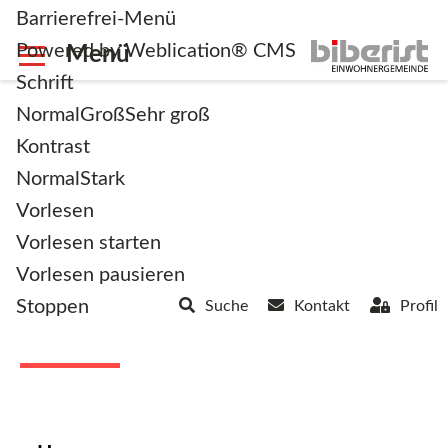
Barrierefrei-Menü
Powered by Weblication® CMS
Schrift
Normal
Groß
Sehr groß
Kontrast
Normal
Stark
zurück zur Übersicht
Vorlesen
Vorlesen starten
Familienclub Biberist /
Vorlesen pausieren
Stoppen
Suche
Kontakt
Profil
Lohn-Ammannsegg