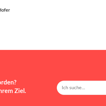
Hofer
orden?
rem Ziel.