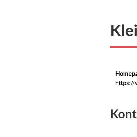
Kle
Homep
https:/
Kont