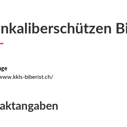
inkaliberschützen Bi
age
/www.kkls-biberist.ch/
aktangaben