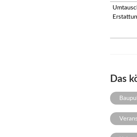
Umtausc
Erstattu
Das kö
Baupub
Verans