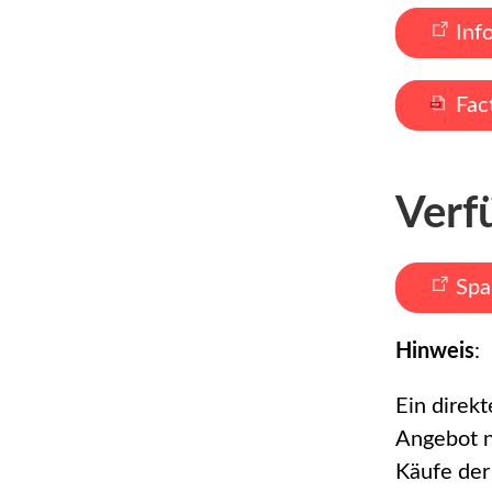
Inf
Fac
Verf
Spa
Hinweis
:
Ein direk
Angebot n
Käufe der