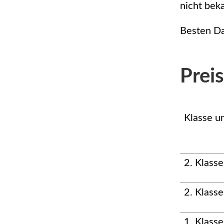
nicht beka
Besten Da
Prei
Klasse u
2. Klass
2. Klass
1. Klass