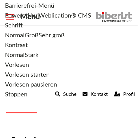
Barrierefrei-Menü
Powered by Weblication® CMS
Schrift
Normal
Groß
Sehr groß
Kontrast
Normal
Stark
zurück zur Übersicht
Vorlesen
Vorlesen starten
Pass 10 (Biometrischer
Vorlesen pausieren
Stoppen
Suche
Kontakt
Profil
Pass)