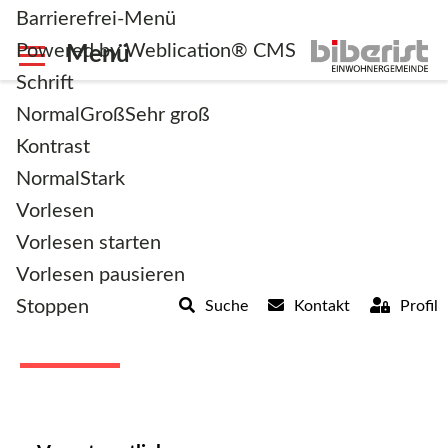
Barrierefrei-Menü
Powered by Weblication® CMS
Schrift
Normal
Groß
Sehr groß
Kontrast
Normal
Stark
zurück zur Übersicht
Vorlesen
Vorlesen starten
Beglaubigung
Vorlesen pausieren
Stoppen
Suche
Kontakt
Profil
Unterschrift / Kopie