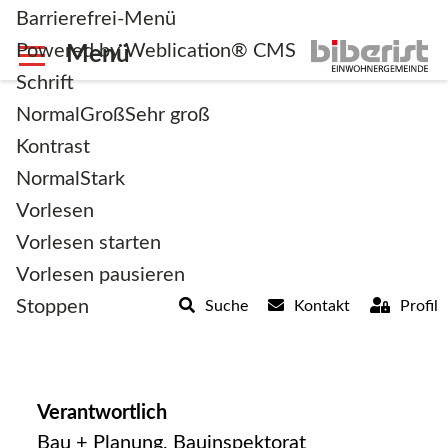
Barrierefrei-Menü
Powered by Weblication® CMS
Schrift
Normal
Groß
Sehr groß
Kontrast
Normal
Stark
zurück zur Übersicht
Vorlesen
Vorlesen starten
Elektroanschlussgesuch
Vorlesen pausieren
Stoppen
Suche
Kontakt
Profil
Verantwortlich
Bau + Planung
,
Bauinspektorat