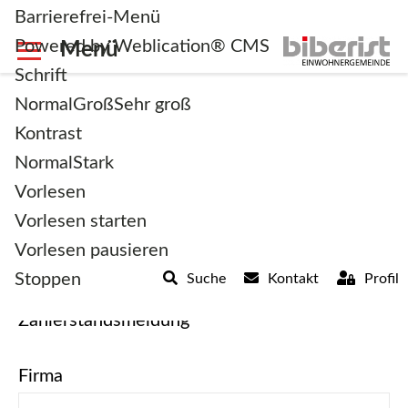
Barrierefrei-Menü
Powered by Weblication® CMS
Schrift
Normal
Groß
Sehr groß
Kontrast
Normal
Stark
Wasser
Vorlesen
Selbstdeklaration
Vorlesen starten
Vorlesen pausieren
Stoppen
Suche
Kontakt
Profil
Zählerstandsmeldung
Firma