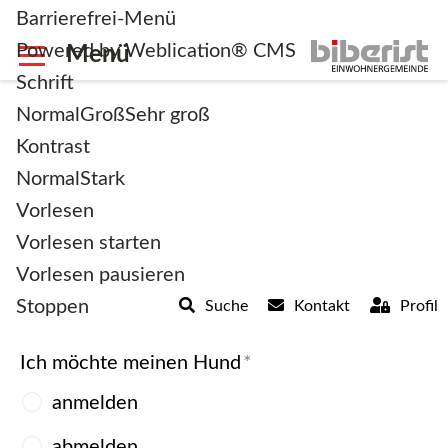
Barrierefrei-Menü
Powered by Weblication® CMS
Schrift
Normal
Groß
Sehr groß
Kontrast
Normal
Stark
An- und Abmeldung von
Vorlesen
Hunden
Vorlesen starten
Vorlesen pausieren
Stoppen
Suche
Kontakt
Profil
Ich möchte meinen Hund
*
anmelden
abmelden