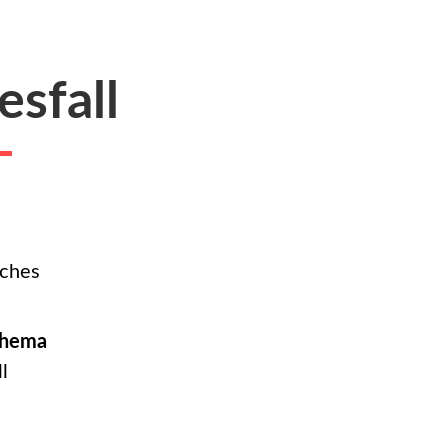
esfall
iches
thema
l