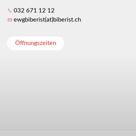
032 671 12 12
ewgbiberist(at)biberist.ch
Öffnungszeiten