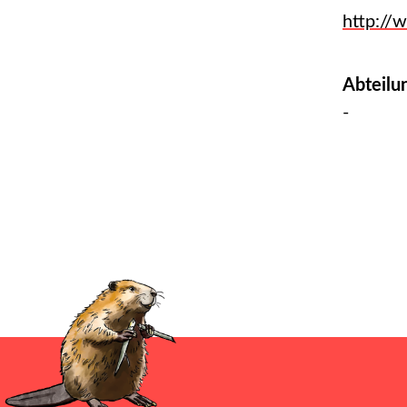
http://
Abteilu
-