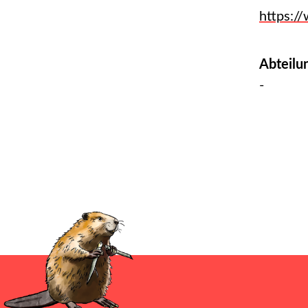
https:/
Abteilu
-