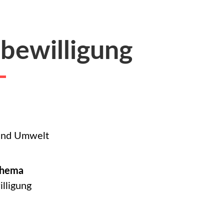
bewilligung
und Umwelt
thema
lligung