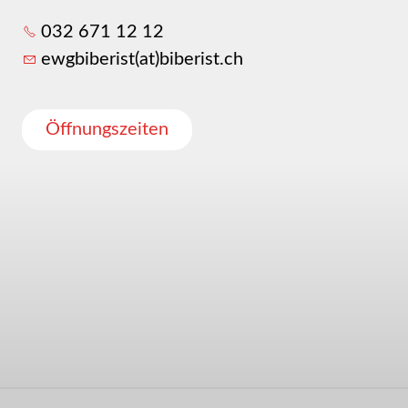
032 671 12 12
ewgbiberist(at)biberist.ch
Öffnungszeiten