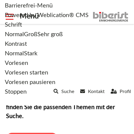
Barrierefrei-Menü
Powered by Weblication® CMS
Schrift
Normal
Groß
Sehr groß
Kontrast
Normal
Stark
Willkommen in Biberist
Vorlesen
Vorlesen starten
Die attraktive Brückengemeinde zwischen
Vorlesen pausieren
Stadt und Land.
Stoppen
Suche
Kontakt
Profil
Erfahren Sie mehr über unser Dorf oder
finden Sie die passenden Themen mit der
Suche.