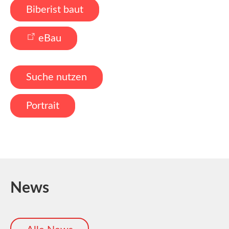
Biberist baut
eBau
Suche nutzen
Portrait
News