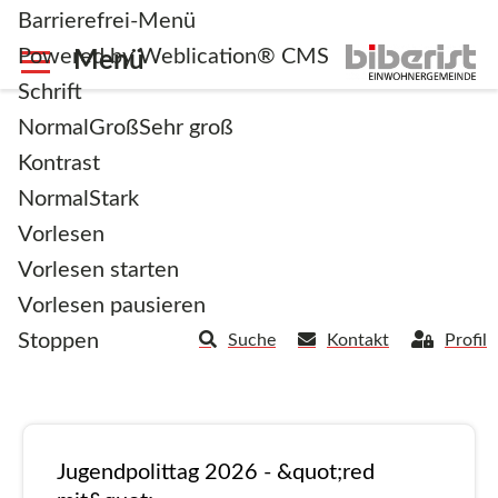
Barrierefrei-Menü
Powered by Weblication® CMS
Schrift
Normal
Groß
Sehr groß
Kontrast
Normal
Stark
News
Vorlesen
Vorlesen starten
Vorlesen pausieren
Stoppen
Suche
Kontakt
Profil
Textfilter:
Jugendpolittag 2026 - &quot;red