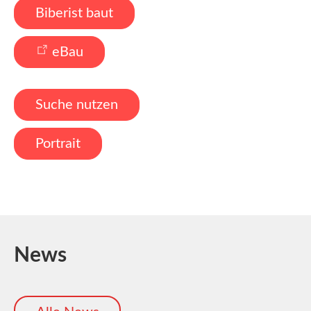
Biberist baut
eBau
Suche nutzen
Portrait
News