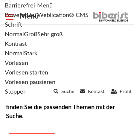
Barrierefrei-Menü
Powered by Weblication® CMS
Schrift
Normal
Groß
Sehr groß
Kontrast
Normal
Stark
Willkommen in Biberist
Vorlesen
Vorlesen starten
Die attraktive Brückengemeinde zwischen
Vorlesen pausieren
Stadt und Land.
Stoppen
Suche
Kontakt
Profil
Erfahren Sie mehr über unser Dorf oder
finden Sie die passenden Themen mit der
Suche.