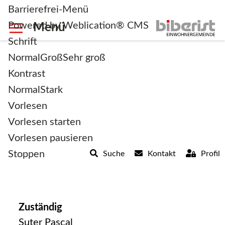
Barrierefrei-Menü
Powered by Weblication® CMS
Schrift
Normal
Groß
Sehr groß
Kontrast
Normal
Stark
zurück zur Übersicht
Vorlesen
Vorlesen starten
Tiefbau
Vorlesen pausieren
Stoppen
Suche
Kontakt
Profil
Zuständig
Suter Pascal