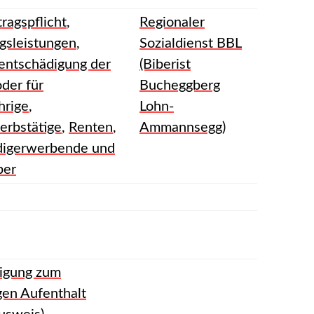
ragspflicht
,
Regionaler
gsleistungen
,
Sozialdienst BBL
nentschädigung der
(Biberist
der für
Bucheggberg
hrige
,
Lohn-
erbstätige
,
Renten
,
Ammannsegg)
digerwerbende und
ber
igung zum
gen Aufenthalt