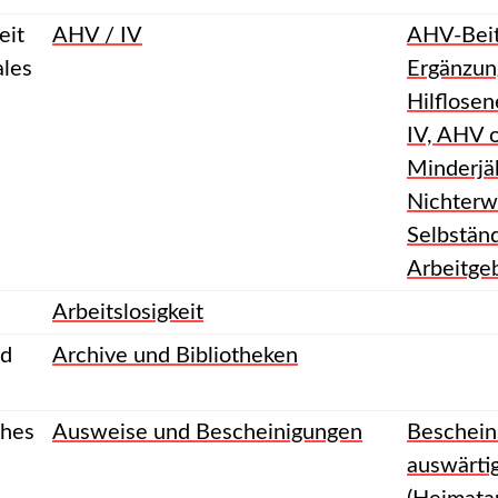
eit
AHV / IV
AHV-Beit
ales
Ergänzun
Hilflose
IV, AHV o
Minderjä
Nichterw
Selbstän
Arbeitge
Arbeitslosigkeit
nd
Archive und Bibliotheken
ches
Ausweise und Bescheinigungen
Beschein
auswärti