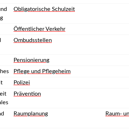
und
Obligatorische Schulzeit
g
Öffentlicher Verkehr
d
Ombudsstellen
Pensionierung
ches
Pflege und Pflegeheim
it
Polizei
eit
Prävention
ales
nd
Raumplanung
Raum- un