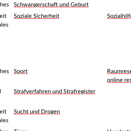
ches
Schwangerschaft und Geburt
eit
Soziale Sicherheit
Sozialhilf
ales
ches
Sport
Raumrese
online re
d
Strafverfahren und Strafregister
eit
Sucht und Drogen
ales