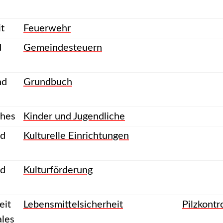
it
Feuerwehr
d
Gemeindesteuern
nd
Grundbuch
ches
Kinder und Jugendliche
nd
Kulturelle Einrichtungen
nd
Kulturförderung
eit
Lebensmittelsicherheit
Pilzkontr
ales