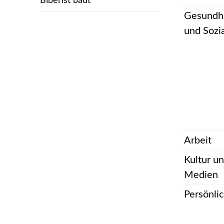
Biberist baut
Gesundh
und Sozi
Arbeit
Kultur u
Medien
Persönli