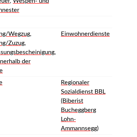
euer
,
Wespen- und
nnester
ng/Wegzug
,
Einwohnerdienste
ng/Zuzug
,
ssungsbescheinigung
,
nerhalb der
e
e
Regionaler
Sozialdienst BBL
(Biberist
Bucheggberg
Lohn-
Ammannsegg)