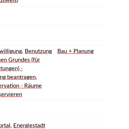
usweis)
willigung
,
Benutzung
Bau + Planung
hen Grundes (für
tungen) -
ung beantragen
,
rvation - Räume
servieren
rtal
,
Energiestadt