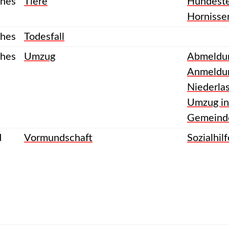
ches
Tiere
Hundest
Hornisse
ches
Todesfall
ches
Umzug
Abmeldu
Anmeldu
Niederla
Umzug in
Gemeind
d
Vormundschaft
Sozialhilf