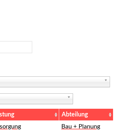
istung
Abteilung
tsorgung
Bau + Planung