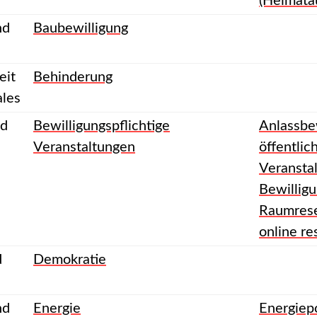
(Heimata
nd
Baubewilligung
eit
Behinderung
ales
nd
Bewilligungspflichtige
Anlassbe
Veranstaltungen
öffentlic
Veranstal
Bewillig
Raumrese
online re
d
Demokratie
nd
Energie
Energiepo